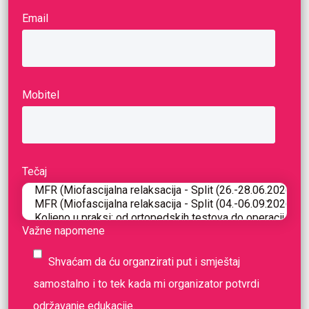
Email
Mobitel
Tečaj
Važne napomene
Shvaćam da ću organzirati put i smještaj
samostalno i to tek kada mi organizator potvrdi
održavanje edukacije.