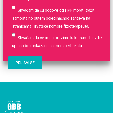
Shvaćam da ću bodove od HKF morati tražiti
samostalno putem pojedinačnog zahtjeva na
stranicama Hrvatske komore fizioterapeuta.
Shvaćam da će ime i prezime kako sam ih ovdje
upisao biti prikazano na mom certifikatu.