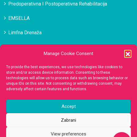
Predoperativna I Postoperativna Rehabilitacija
EMSELLA
Limfna Drenaža
Masaža
Manage Cookie Consent
Medicinska Estetika Lica
To provide the best experiences, we use technologies like cookies to
store and/or access device information. Consenting to these
technologies will allow us to process data such as browsing behavior or
Kontakt
unique IDs on this site. Not consenting or withdrawing consent, may
adversely affect certain features and functions.
385 (0)98 136 0255
Accept
gbb.concept@gmail.com
Zabrani
View preferences
Split
- Ulica Blage Zadre 14