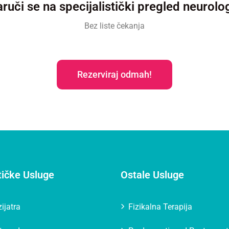
ruči se na specijalistički pregled neurolo
Bez liste čekanja
Rezerviraj odmah!
tičke Usluge
Ostale Usluge
ijatra
Fizikalna Terapija