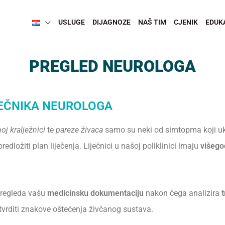
USLUGE
DIJAGNOZE
NAŠ TIM
CJENIK
EDUK
PREGLED NEUROLOGA
JEČNIKA NEUROLOGA
oj kralježnici
te
pareze živaca
samo su neki od simtopma koji uk
redložiti plan liječenja. Liječnici u našoj poliklinici imaju
višego
 pregleda vašu
medicinsku dokumentaciju
nakon čega analizira
t
tvrditi znakove oštećenja živčanog sustava.