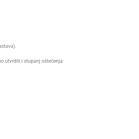
ustava).
tvrditi i stupanj oštećenja: