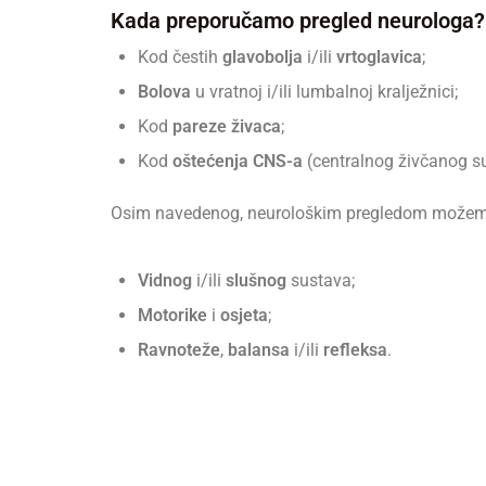
Kada preporučamo pregled neurologa?
Kod čestih
glavobolja
i/ili
vrtoglavica
;
Bolova
u vratnoj i/ili lumbalnoj kralježnici;
Kod
pareze živaca
;
Kod
oštećenja CNS-a
(centralnog živčanog s
Osim navedenog, neurološkim pregledom možemo u
Vidnog
i/ili
slušnog
sustava;
Motorike
i
osjeta
;
Ravnoteže
,
balansa
i/ili
refleksa
.