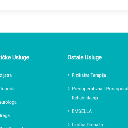
tičke Usluge
Ostale Usluge
zijatra
Fizikalna Terapija
rtopeda
Predoperativna I Postopera
Rehabilitacija
eurologa
EMSELLA
traga
Limfna Drenaža