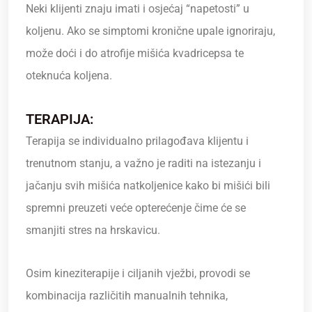
Neki klijenti znaju imati i osjećaj “napetosti” u
koljenu. Ako se simptomi kronične upale ignoriraju,
može doći i do atrofije mišića kvadricepsa te
oteknuća koljena.
TERAPIJA:
Terapija se individualno prilagođava klijentu i
trenutnom stanju, a važno je raditi na istezanju i
jačanju svih mišića natkoljenice kako bi mišići bili
spremni preuzeti veće opterećenje čime će se
smanjiti stres na hrskavicu.
Osim kineziterapije i ciljanih vježbi, provodi se
kombinacija različitih manualnih tehnika,