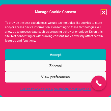
Masaža
Manage Cookie Consent
Medicinska Estetika Lica
To provide the best experiences, we use technologies like cookies to store
and/or access device information. Consenting to these technologies will
allow us to process data such as browsing behavior or unique IDs on this
Kontakt
site. Not consenting or withdrawing consent, may adversely affect certain
features and functions.
385 (0)98 136 0255
Accept
gbb.concept@gmail.com
Zabrani
View preferences
Split
- Ulica Blage Zadre 14
Zagreb
- Dužice 1
Politika kolačića
Izjava o privatnosti
Kontaktirajte nas