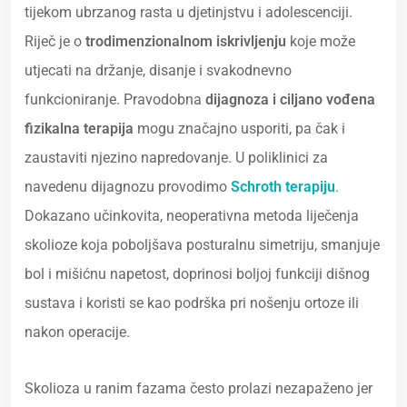
tijekom ubrzanog rasta u djetinjstvu i adolescenciji.
Riječ je o
trodimenzionalnom iskrivljenju
koje može
utjecati na držanje, disanje i svakodnevno
funkcioniranje. Pravodobna
dijagnoza i ciljano vođena
fizikalna terapija
mogu značajno usporiti, pa čak i
zaustaviti njezino napredovanje. U poliklinici za
navedenu dijagnozu provodimo
Schroth terapiju
.
Dokazano učinkovita, neoperativna metoda liječenja
skolioze koja poboljšava posturalnu simetriju, smanjuje
bol i mišićnu napetost, doprinosi boljoj funkciji dišnog
sustava i koristi se kao podrška pri nošenju ortoze ili
nakon operacije.
Skolioza u ranim fazama često prolazi nezapaženo jer