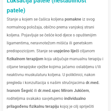
Luksacija patele (nestabilnost
patele)
Stanje u kojem se čašica koljena
pomakne
iz svog
normalnog položaja, obično prema vanjskoj strani
koljena. Pojavljuje se češće kod djece s opuštenijim
ligamentima, neravnotežom mišića ili genetskom
predispozicijom. Stanje se
uspješno liječi
ciljanom
fizikalnom terapijom
koja uključuje manualnu terapiju i
ciljane terapijske vježbe kojima jačamo oslabljenu i/ili
neaktivnu muskulaturu koljena. U poliklinici, nakon
pregleda i konzultacija s našim stručnjacima
dr.med.
Ivanom Šegvić
ili
dr.med.spec Mirom Jukićem
,
roditeljima svakako savjetujemo
individualno
prilagođenu fizikalnu terapiju
kojoj je cilj spriječiti