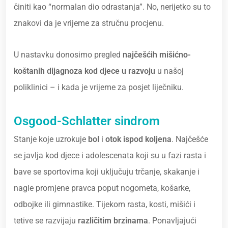
činiti kao “normalan dio odrastanja”. No, nerijetko su to
znakovi da je vrijeme za stručnu procjenu.
U nastavku donosimo pregled
najčešćih mišićno-
koštanih dijagnoza kod djece u razvoju
u našoj
poliklinici – i kada je vrijeme za posjet liječniku.
Osgood-Schlatter sindrom
Stanje koje uzrokuje
bol
i
otok
ispod koljena
. Najčešće
se javlja kod djece i adolescenata koji su u fazi rasta i
bave se sportovima koji uključuju trčanje, skakanje i
nagle promjene pravca poput nogometa, košarke,
odbojke ili gimnastike. Tijekom rasta, kosti, mišići i
tetive se razvijaju
različitim brzinama
. Ponavljajući