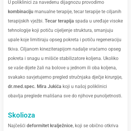
U poliklinici za navedenu dijagnozu provodimo
kombinaciju
manualne terapije, tecar terapije te ciljanih
terapijskih vježbi.
Tecar terapija
spada u uređaje visoke
tehnologije koji potiču cijeljenje struktura, smanjuju
upale koje limitiraju opseg pokreta i potiču regeneraciju
tkiva. Ciljanom kineziterapijom nadalje vraćamo opseg
pokreta i snagu u mišiće stabilizatore koljena. Ukoliko
se vaše dijete žali na bolove u jednom ili oba koljena,
svakako savjetujemo pregled stručnjaka dječje kirurgije,
dr.med.spec. Mira Jukića
koji u našoj poliklinici
obavlja preglede mališana sve do njihove punoljetnosti.
Skolioza
Najčešći
deformitet kralježnice
, koji se obično otkriva