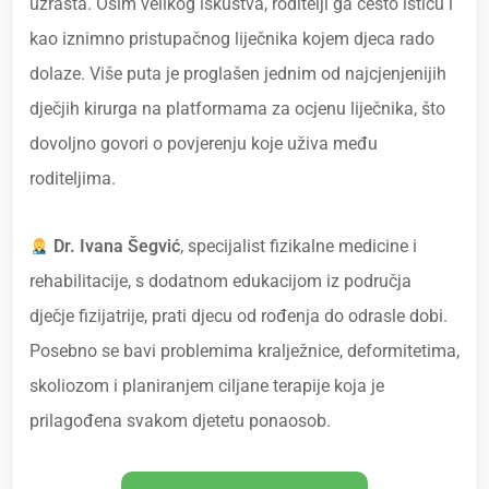
uzrasta. Osim velikog iskustva, roditelji ga često ističu i
kao iznimno pristupačnog liječnika kojem djeca rado
dolaze. Više puta je proglašen jednim od najcjenjenijih
dječjih kirurga na platformama za ocjenu liječnika, što
dovoljno govori o povjerenju koje uživa među
roditeljima.
Dr. Ivana Šegvić
, specijalist fizikalne medicine i
rehabilitacije, s dodatnom edukacijom iz područja
dječje fizijatrije, prati djecu od rođenja do odrasle dobi.
Posebno se bavi problemima kralježnice, deformitetima,
skoliozom i planiranjem ciljane terapije koja je
prilagođena svakom djetetu ponaosob.