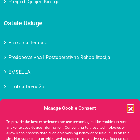
Pregled Dječjeg Kirurga
Ostale Usluge
Fizikalna Terapija
Predoperativna I Postoperativna Rehabilitacija
EMSELLA
Limfna Drenaža
Masaža
Manage Cookie Consent
Medicinska Estetika Lica
To provide the best experiences, we use technologies like cookies to store
and/or access device information. Consenting to these technologies will
allow us to process data such as browsing behavior or unique IDs on this
Kontakt
site. Not consenting or withdrawing consent, may adversely affect certain