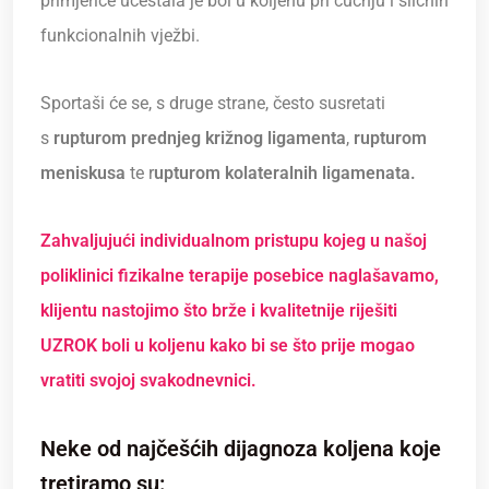
primjerice učestala je bol u koljenu pri čučnju i sličnih
funkcionalnih vježbi.
Sportaši će se, s druge strane, često susretati
s
rupturom prednjeg križnog ligamenta
,
rupturom
meniskusa
te r
upturom kolateralnih ligamenata.
Zahvaljujući individualnom pristupu kojeg u našoj
poliklinici fizikalne terapije posebice naglašavamo,
klijentu nastojimo što brže i kvalitetnije
riješiti
UZROK boli u koljenu
kako bi se što prije mogao
vratiti svojoj svakodnevnici.
Neke od najčešćih dijagnoza koljena koje
tretiramo su: