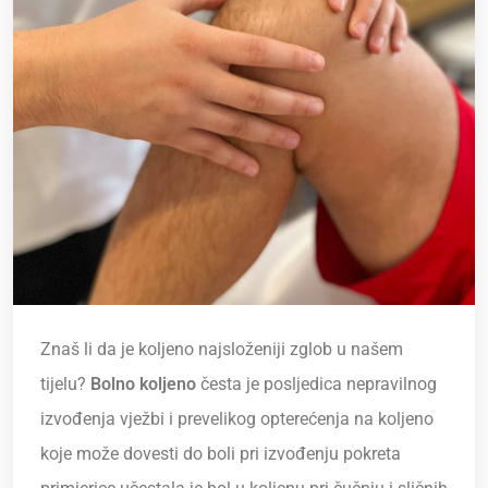
Znaš li da je koljeno najsloženiji zglob u našem
tijelu?
Bolno koljeno
česta je posljedica nepravilnog
izvođenja vježbi i prevelikog opterećenja na koljeno
koje može dovesti do boli pri izvođenju pokreta