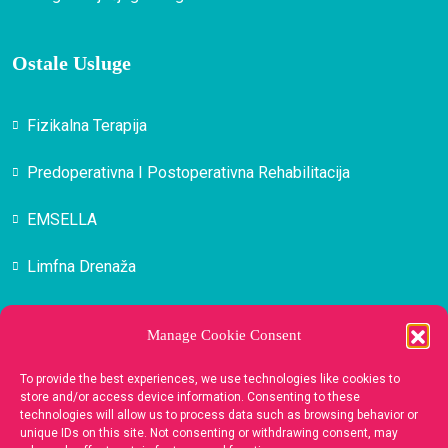
Ostale Usluge
Fizikalna Terapija
Predoperativna I Postoperativna Rehabilitacija
EMSELLA
Limfna Drenaža
Masaža
Manage Cookie Consent
Medicinska Estetika Lica
To provide the best experiences, we use technologies like cookies to
store and/or access device information. Consenting to these
technologies will allow us to process data such as browsing behavior or
Kontakt
unique IDs on this site. Not consenting or withdrawing consent, may