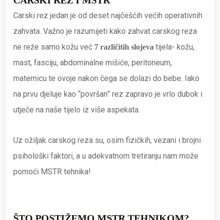
CARSKI REZ I MSTR
Carski rez jedan je od deset najčešćih većih operativnih
zahvata. Važno je razumijeti kako zahvat carskog reza
ne reže samo kožu već
tijela- kožu,
7 različitih slojeva
mast, fasciju, abdominalne mišiće, peritoneum,
maternicu te ovoje nakon čega se dolazi do bebe. Iako
na prvu djeluje kao “površan” rez zapravo je vrlo dubok i
utječe na naše tijelo iz više aspekata.
Uz ožiljak carskog reza su, osim fizičkih, vezani i brojni
psihološki faktori, a u adekvatnom tretiranju nam može
pomoći MSTR tehnika!
ŠTO POSTIŽEMO MSTR TEHNIKOM?