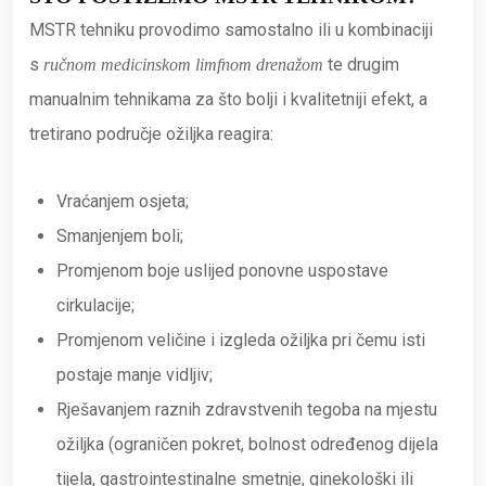
MSTR tehniku provodimo samostalno ili u kombinaciji
s
te drugim
ručnom medicinskom limfnom drenažom
manualnim tehnikama za što bolji i kvalitetniji efekt, a
tretirano područje ožiljka reagira:
Vraćanjem osjeta;
Smanjenjem boli;
Promjenom boje uslijed ponovne uspostave
cirkulacije;
Promjenom veličine i izgleda ožiljka pri čemu isti
postaje manje vidljiv;
Rješavanjem raznih zdravstvenih tegoba na mjestu
ožiljka (ograničen pokret, bolnost određenog dijela
tijela, gastrointestinalne smetnje, ginekološki ili