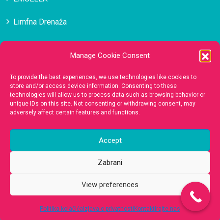
Limfna Drenaža
Masaža
Manage Cookie Consent
Medicinska Estetika Lica
To provide the best experiences, we use technologies like cookies to
store and/or access device information. Consenting to these
technologies will allow us to process data such as browsing behavior or
Kontakt
unique IDs on this site. Not consenting or withdrawing consent, may
adversely affect certain features and functions.
385 (0)98 136 0255
Accept
gbb.concept@gmail.com
Zabrani
View preferences
Split
- Ulica Blage Zadre 14
Zagreb
- Dužice 1
Politika kolačića
Izjava o privatnosti
Kontaktirajte nas