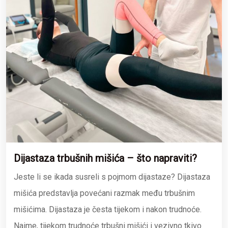
Dijastaza trbušnih mišića – što napraviti?
Jeste li se ikada susreli s pojmom dijastaze? Dijastaza
mišića predstavlja povećani razmak među trbušnim
mišićima. Dijastaza je česta tijekom i nakon trudnoće.
Naime, tijekom trudnoće trbušni mišići i vezivno tkivo