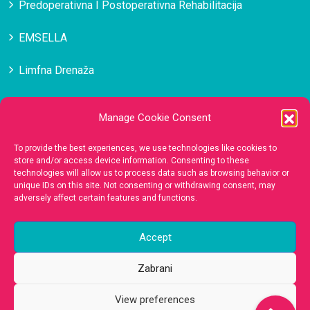
Predoperativna I Postoperativna Rehabilitacija
EMSELLA
Limfna Drenaža
Masaža
Manage Cookie Consent
Medicinska Estetika Lica
To provide the best experiences, we use technologies like cookies to
store and/or access device information. Consenting to these
technologies will allow us to process data such as browsing behavior or
Kontakt
unique IDs on this site. Not consenting or withdrawing consent, may
adversely affect certain features and functions.
385 (0)98 136 0255
Accept
gbb.concept@gmail.com
Zabrani
View preferences
Split
- Ulica Blage Zadre 14