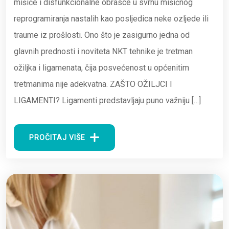
mišiće i disfunkcionalne obrasce u svrhu mišićnog
reprogramiranja nastalih kao posljedica neke ozljede ili
traume iz prošlosti. Ono što je zasigurno jedna od
glavnih prednosti i noviteta NKT tehnike je tretman
ožiljka i ligamenata, čija posvećenost u općenitim
tretmanima nije adekvatna. ZAŠTO OŽILJCI I
LIGAMENTI? Ligamenti predstavljaju puno važniju […]
PROČITAJ VIŠE