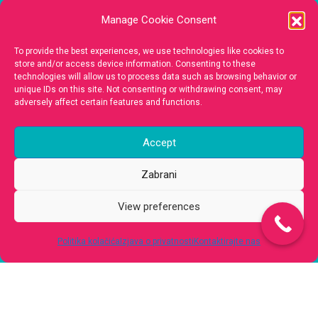
Masaža
Manage Cookie Consent
Medicinska Estetika Lica
To provide the best experiences, we use technologies like cookies to
store and/or access device information. Consenting to these
technologies will allow us to process data such as browsing behavior or
Kontakt
unique IDs on this site. Not consenting or withdrawing consent, may
adversely affect certain features and functions.
385 (0)98 136 0255
Accept
gbb.concept@gmail.com
Zabrani
View preferences
Split
- Ulica Blage Zadre 14
Zagreb
- Dužice 1
Politika kolačića
Izjava o privatnosti
Kontaktirajte nas
Copyright 2025 GBB Concept