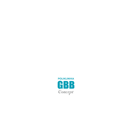
najčešće ćemo ih pronaći u ramenu, koljenu, kuku ili
gležnju. Nisu izolirani i ne mogu se pomicati, već
prožimaju tkivo tetiva. Osobe sjedilačkog načina života
zbog loše posture i neaktivnosti gornjeg dijela tijela
nesvjesno opterećuju ramena što ovaj zglob čini
podložnim za nastanak kalcifikata. Kalcifikati mogu
nastati […]
PROČITAJ VIŠE