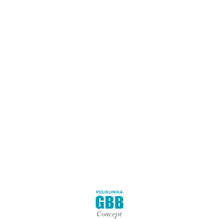
Terapije
Zdravlje
Poliklinika GBB Concept nastala je s ciljem da Vaša fizikalna
terapija bude fantastično i drugačije iskustvo u toj mjeri da
nećete odoljeti, a da se ne pohvalite svojim prijateljima i
kolegama.