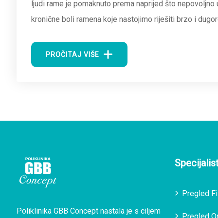
ljudi rame je pomaknuto prema naprijed što nepovoljno u
kronične boli ramena koje nastojimo riješiti brzo i dugo
PROČITAJ VIŠE
Specijalis
Pregled Fi
Poliklinika GBB Concept nastala je s ciljem
Pregled O