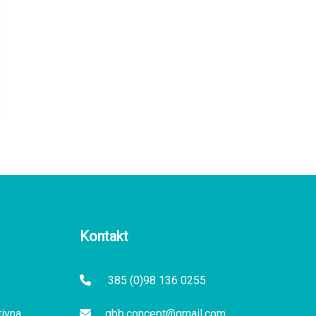
Kontakt
385 (0)98 136 0255
tivna
gbb.concept@gmail.com