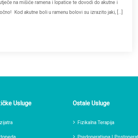
tječe na mišiće ramena i lopatice te dovodi do akutne i
ročno! Kod akutne boli u ramenu bolovi su izrazito jaki, […]
tičke Usluge
Ostale Usluge
zijatra
Fizikalna Terapija
rtopeda
Predoperativna I Postopera